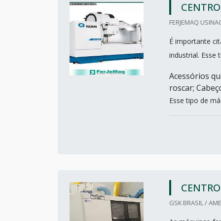
CENTRO
FERJEMAQ USINA
É importante ci
industrial. Esse
Acessórios qu
roscar; Cabeç
Esse tipo de má
CENTRO
GSK BRASIL / AME