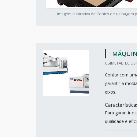
Imagem ilustrativa de Centro de usinagem 
MÁQUIN
USIMETALTEC USI
Contar com uma 
garantir a mol
eixos.
Característic
Para garantir o
qualidade e efic