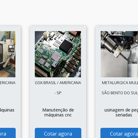
MERICANA
GSK BRASIL / AMERICANA
METALURGICA MULL
- SP
SÃO BENTO DO SUL 
áquinas
Manutenção de
usinagem de pe
máquinas cnc
seriadas
ora
Cotar agora
Cotar agora