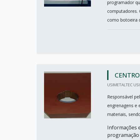
programador qu
computadores. 
como botoeira d
CENTRO
USIMETALTEC USI
Responsável pe
engrenagens e e
materiais, send
Informações e
programação c