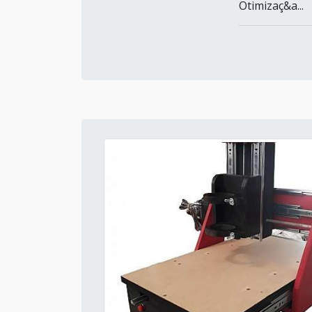
Otimizaç&a...