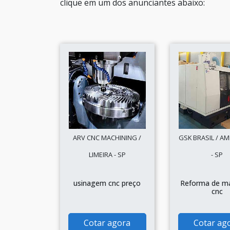
clique em um dos anunciantes abaixo:
ARV CNC MACHINING /
GSK BRASIL / A
LIMEIRA - SP
- SP
usinagem cnc preço
Reforma de m
cnc
Cotar agora
Cotar ag