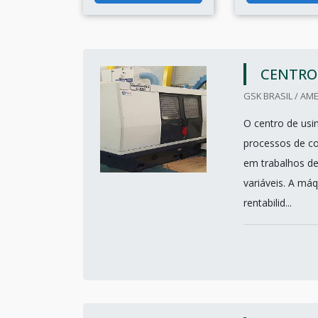
CENTRO
GSK BRASIL / AME
O centro de us
processos de co
em trabalhos de
variáveis. A má
rentabilid...