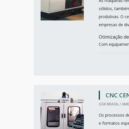
As máquinas-fer
sólidos, també
produtivas. O c
empresas de div
Otimização de
Com equipament
CNC CE
GSK BRASIL / AME
Os processos de
e formatos espe