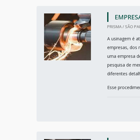
EMPRESA
PRISMA / SÃO PA
A usinagem é a
empresas, dos m
uma empresa de
pesquisa de mer
diferentes deta
Esse procediment