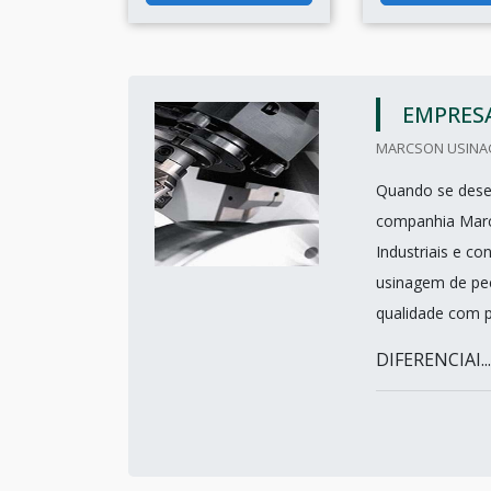
EMPRESA
MARCSON USINAGE
Quando se desej
companhia Marc
Industriais e c
usinagem de peç
qualidade com p
DIFERENCIAI...