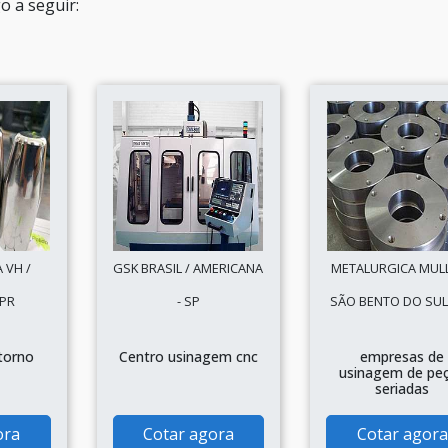
o a seguir:
 VH /
GSK BRASIL / AMERICANA
METALURGICA MULL
 PR
- SP
SÃO BENTO DO SUL 
torno
Centro usinagem cnc
empresas de
usinagem de pe
seriadas
ora
Cotar agora
Cotar agora