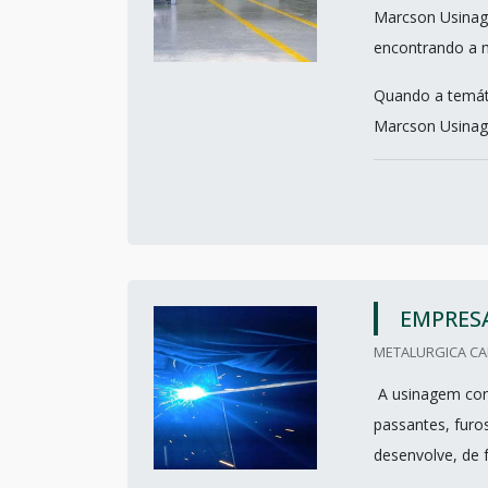
Marcson Usinage
encontrando a m
Quando a temát
Marcson Usinage
EMPRESA
METALURGICA CAR
A usinagem consi
passantes, furo
desenvolve, de f