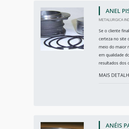
ANEL P
METALURGICA IND
Se o cliente fi
certeza no site
meio do maior m
em qualidade d
resultados dos c
MAIS DETALHE
ANÉIS P