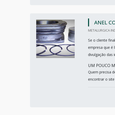
ANEL C
METALURGICA IND
Se o cliente fi
empresa que é l
divulgação das 
UM POUCO MA
Quem precisa d
encontrar o site 