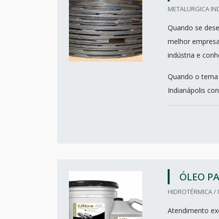
METALURGICA IND
Quando se desej
melhor empresa 
indústria e con
Quando o tema é
Indianápolis con
ÓLEO P
HIDROTÉRMICA / 
Atendimento exc