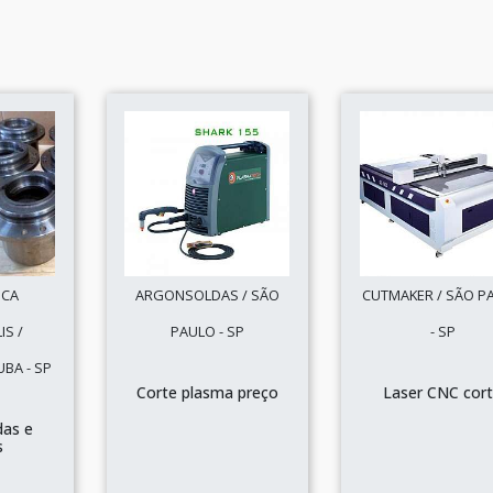
ICA
ARGONSOLDAS / SÃO
CUTMAKER / SÃO P
IS /
PAULO - SP
- SP
BA - SP
Corte plasma preço
Laser CNC cor
das e
s