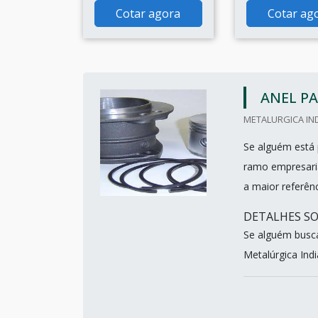
Cotar agora
Cotar ag
ANEL P
METALURGICA IND
Se alguém está 
ramo empresaria
a maior referên
DETALHES S
Se alguém busc
Metalúrgica Indi