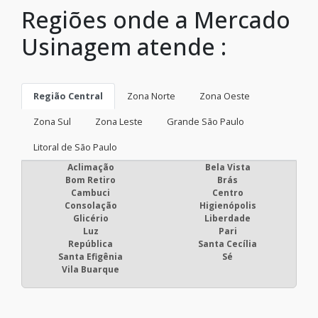
Regiões onde a Mercado
Usinagem atende :
Região Central
Zona Norte
Zona Oeste
Zona Sul
Zona Leste
Grande São Paulo
Litoral de São Paulo
Aclimação
Bela Vista
Bom Retiro
Brás
Cambuci
Centro
Consolação
Higienópolis
Glicério
Liberdade
Luz
Pari
República
Santa Cecília
Santa Efigênia
Sé
Vila Buarque