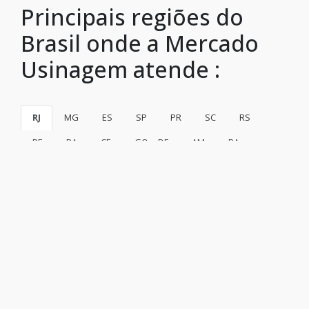
Principais regiões do
Brasil onde a Mercado
Usinagem atende :
RJ
MG
ES
SP
PR
SC
RS
PE
BA
CE
GO e DF
AM
PA
Rio de Janeiro
São Gonçalo
Duque de Caxias
Nova Iguaçu
Niterói
Belford Roxo
São João de Meriti
Campos dos Goytacazes
Petrópolis
Volta Redonda
Magé
Itaboraí
Mesquita
Nova Friburgo
Barra Mansa
Macaé
Cabo Frio
Nilópolis
Teresópolis
Resende