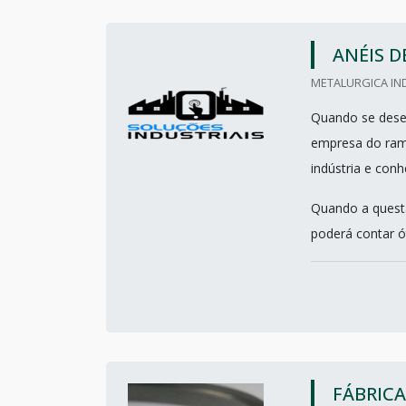
ANÉIS D
METALURGICA IND
Quando se desej
empresa do ramo
indústria e con
Quando a questã
poderá contar ó
FÁBRICA