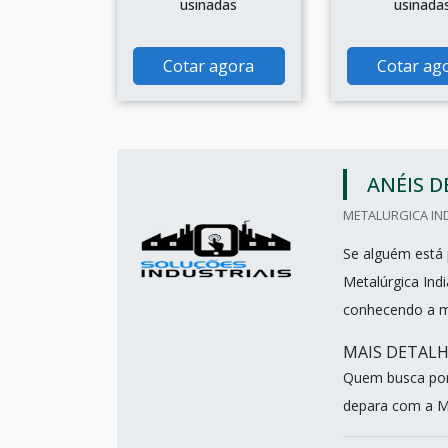
usinadas
usinada
Cotar agora
Cotar ag
ANÉIS 
METALURGICA IND
Se alguém está 
Metalúrgica Indi
conhecendo a m
MAIS DETALH
Quem busca por
depara com a Met