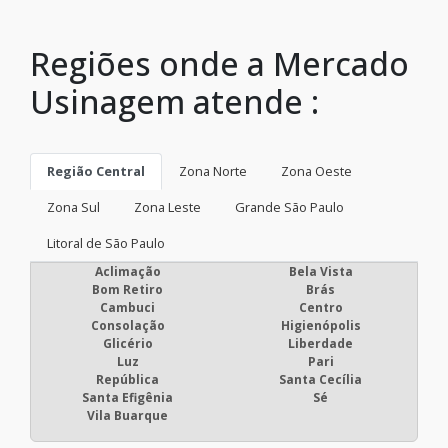
Regiões onde a Mercado
Usinagem atende :
Região Central
Zona Norte
Zona Oeste
Zona Sul
Zona Leste
Grande São Paulo
Litoral de São Paulo
Aclimação
Bela Vista
Bom Retiro
Brás
Cambuci
Centro
Consolação
Higienópolis
Glicério
Liberdade
Luz
Pari
República
Santa Cecília
Santa Efigênia
Sé
Vila Buarque