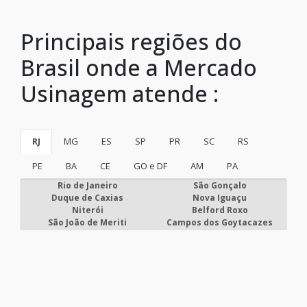
Principais regiões do
Brasil onde a Mercado
Usinagem atende :
RJ
MG
ES
SP
PR
SC
RS
PE
BA
CE
GO e DF
AM
PA
Rio de Janeiro
São Gonçalo
Duque de Caxias
Nova Iguaçu
Niterói
Belford Roxo
São João de Meriti
Campos dos Goytacazes
Petrópolis
Volta Redonda
Magé
Itaboraí
Mesquita
Nova Friburgo
Barra Mansa
Macaé
Cabo Frio
Nilópolis
Teresópolis
Resende