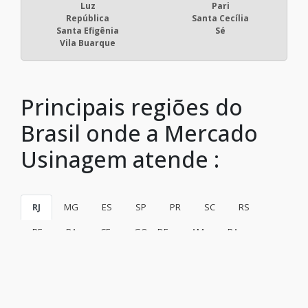
Luz
Pari
República
Santa Cecília
Santa Efigênia
Sé
Vila Buarque
Principais regiões do
Brasil onde a Mercado
Usinagem atende :
RJ
MG
ES
SP
PR
SC
RS
PE
BA
CE
GO e DF
AM
PA
Rio de Janeiro
São Gonçalo
Duque de Caxias
Nova Iguaçu
Niterói
Belford Roxo
São João de Meriti
Campos dos Goytacazes
Petrópolis
Volta Redonda