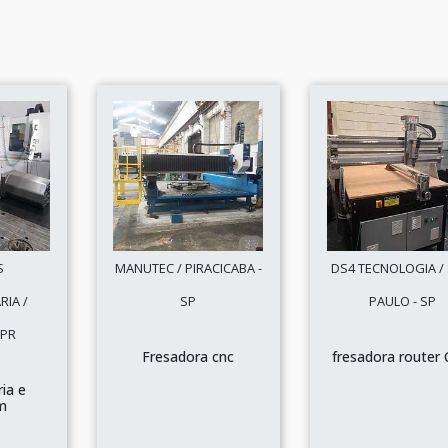
S
MANUTEC / PIRACICABA -
DS4 TECNOLOGIA /
IA /
SP
PAULO - SP
 PR
Fresadora cnc
fresadora router
ia e
m