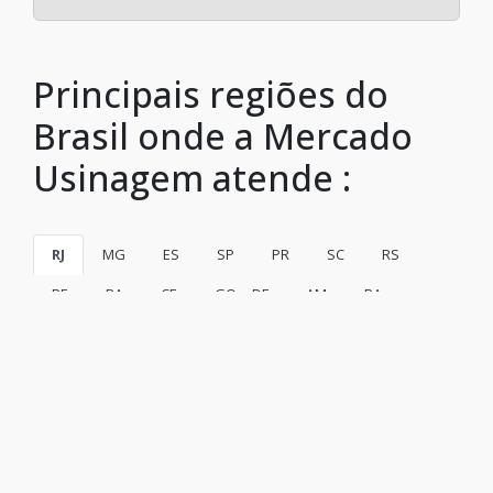
Principais regiões do
Brasil onde a Mercado
Usinagem atende :
RJ
MG
ES
SP
PR
SC
RS
PE
BA
CE
GO e DF
AM
PA
Rio de Janeiro
São Gonçalo
Duque de Caxias
Nova Iguaçu
Niterói
Belford Roxo
São João de Meriti
Campos dos Goytacazes
Petrópolis
Volta Redonda
Magé
Itaboraí
Mesquita
Nova Friburgo
Barra Mansa
Macaé
Cabo Frio
Nilópolis