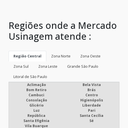
Regiões onde a Mercado
Usinagem atende :
Região Central
Zona Norte
Zona Oeste
Zona Sul
Zona Leste
Grande São Paulo
Litoral de São Paulo
Aclimação
Bela Vista
Bom Retiro
Brás
Cambuci
Centro
Consolação
Higienópolis
Glicério
Liberdade
Luz
Pari
República
Santa Cecília
Santa Efigênia
Sé
Vila Buarque