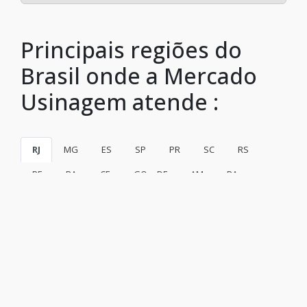
Principais regiões do
Brasil onde a Mercado
Usinagem atende :
RJ
MG
ES
SP
PR
SC
RS
PE
BA
CE
GO e DF
AM
PA
Rio de Janeiro
São Gonçalo
Duque de Caxias
Nova Iguaçu
Niterói
Belford Roxo
São João de Meriti
Campos dos Goytacazes
Petrópolis
Volta Redonda
Magé
Itaboraí
Mesquita
Nova Friburgo
Barra Mansa
Macaé
Cabo Frio
Nilópolis
Teresópolis
Resende