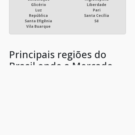
Glicério
Liberdade
Luz
Pari
República
Santa Cecília
Santa Efigênia
Sé
Vila Buarque
Principais regiões do
Brasil onde a Mercado
Usinagem atende :
RJ
MG
ES
SP
PR
SC
RS
PE
BA
CE
GO e DF
AM
PA
Rio de Janeiro
São Gonçalo
Duque de Caxias
Nova Iguaçu
Niterói
Belford Roxo
São João de Meriti
Campos dos Goytacazes