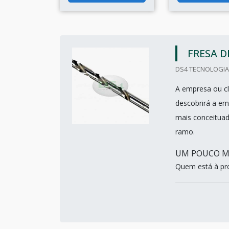
FRESA D
DS4 TECNOLOGIA 
A empresa ou cl
descobrirá a em
mais conceitua
ramo.
UM POUCO MA
Quem está à pro