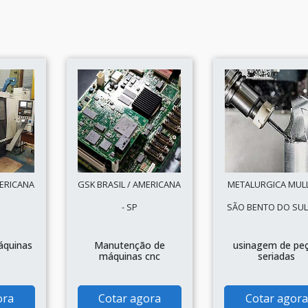
MERICANA
GSK BRASIL / AMERICANA
METALURGICA MULL
- SP
SÃO BENTO DO SUL 
áquinas
Manutenção de
usinagem de pe
máquinas cnc
seriadas
ora
Cotar agora
Cotar agora