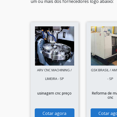
um ou mais dos fornecedores logo abaixo:
ARV CNC MACHINING /
GSK BRASIL / A
LIMEIRA - SP
- SP
usinagem cnc preço
Reforma de m
cnc
Cotar agora
Cotar ag