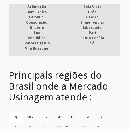
Aclimação
Bela Vista
Bom Retiro
Brás
Cambuci
Centro
Consolação
Higienópolis
Glicério
Liberdade
Luz
Pari
República
Santa Cecília
Santa Efigênia
Sé
Vila Buarque
Principais regiões do
Brasil onde a Mercado
Usinagem atende :
RJ
MG
ES
SP
PR
SC
RS
PE
BA
CE
GO e DF
AM
PA