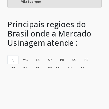
Vila Buarque
Principais regiões do
Brasil onde a Mercado
Usinagem atende :
RJ
MG
ES
SP
PR
SC
RS
PE
BA
CE
GO e DF
AM
PA
Rio de Janeiro
São Gonçalo
Duque de Caxias
Nova Iguaçu
Niterói
Belford Roxo
São João de Meriti
Campos dos Goytacazes
Petrópolis
Volta Redonda
Magé
Itaboraí
Mesquita
Nova Friburgo
Barra Mansa
Macaé